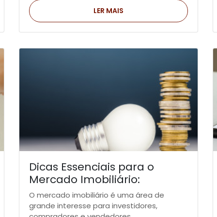
LER MAIS
Dicas Essenciais para o
Mercado Imobiliário:
Potencializar Investimentos e
O mercado imobiliário é uma área de
Oportunidades
grande interesse para investidores,
compradores e vendedores,