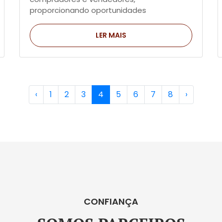
proporcionando oportunidades
significativas de crescimento financeiro e
estabilidade.
LER MAIS
‹
1
2
3
4
5
6
7
8
›
CONFIANÇA