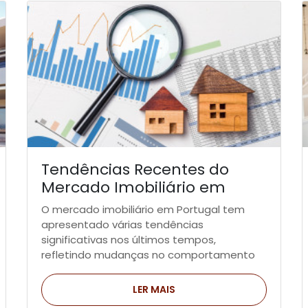
Tendências Recentes do
Mercado Imobiliário em
Portugal
O mercado imobiliário em Portugal tem
apresentado várias tendências
significativas nos últimos tempos,
refletindo mudanças no comportamento
dos consumidores, nas tecnologias e nas
políticas governamentais.
LER MAIS