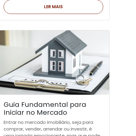
LER MAIS
Guia Fundamental para
Iniciar no Mercado
Imobiliário
Entrar no mercado imobiliário, seja para
comprar, vender, arrendar ou investir, é
uma jornada emocionante, mas que pode