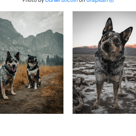
Photo by
Daniel Lincoln
on
Unsplash